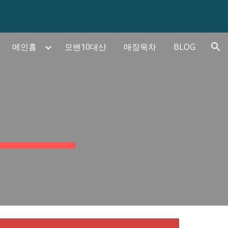
ion
메인홈
모밴10대산
매장목차
BLOG